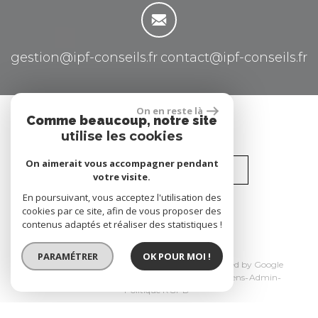
gestion@ipf-conseils.fr
contact@ipf-conseils.fr
On en reste là
Comme beaucoup, notre site
Se connecter
utilise les cookies
On aimerait vous accompagner pendant
Espace propriétaire
votre visite.
En poursuivant, vous acceptez l'utilisation des
site réalisé par
cookies par ce site, afin de vous proposer des
contenus adaptés et réaliser des statistiques !
PARAMÉTRER
OK POUR MOI !
© 2026 | Tous droits réservés | Traduction powered by Google
Plan du site
Mentions légales
Nos honoraires
Liens
Admin
Politique RGPD