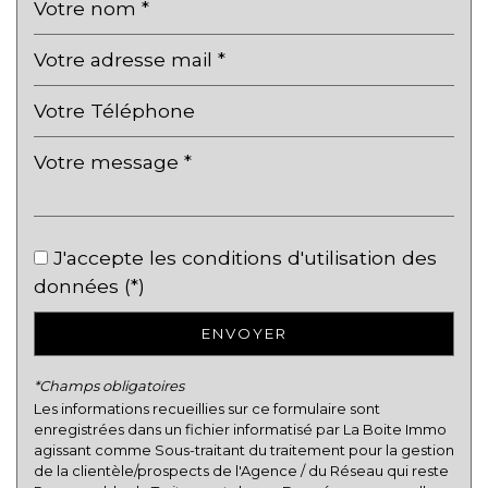
Gare ferroviaire
Bureau de poste
Mairie
Presse et Tabac
statistiques
J'accepte les conditions d'utilisation des
données (*)
Nombre d'habitants
141 103
Propriétaires (vs. locataires)
29,46 %
ENVOYER
Taxe habitation
13,38 %
*Champs obligatoires
Taxe foncière
8,37 %
Les informations recueillies sur ce formulaire sont
Habitants de moins de 25 ans
28,53 %
enregistrées dans un fichier informatisé par La Boite Immo
agissant comme Sous-traitant du traitement pour la gestion
Habitants de 25 à 55 ans
43,63 %
de la clientèle/prospects de l'Agence / du Réseau qui reste