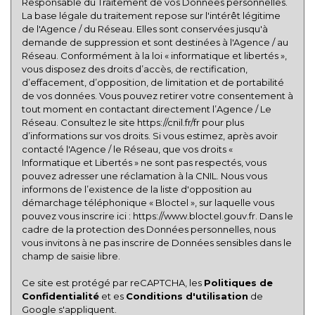
Responsable du Traitement de vos Données personnelles.
Habitants de plus de 55 ans
27,84 %
La base légale du traitement repose sur l'intérêt légitime
de l'Agence / du Réseau. Elles sont conservées jusqu'à
Nombre d'enfants par famille
0,86
demande de suppression et sont destinées à l'Agence / au
Familles sans enfant
49,49 %
Réseau. Conformément à la loi « informatique et libertés »,
vous disposez des droits d’accès, de rectification,
Familles avec 1 ou 2 enfants
0 %
d’effacement, d’opposition, de limitation et de portabilité
de vos données. Vous pouvez retirer votre consentement à
Maisons
1,33 %
tout moment en contactant directement l’Agence / Le
Appartements
98,67 %
Réseau. Consultez le site
https://cnil.fr/fr
pour plus
d’informations sur vos droits. Si vous estimez, après avoir
Familles avec 3 enfants
5,36 %
contacté l'Agence / le Réseau, que vos droits «
Informatique et Libertés » ne sont pas respectés, vous
pouvez adresser une réclamation à la CNIL. Nous vous
informons de l’existence de la liste d'opposition au
démarchage téléphonique « Bloctel », sur laquelle vous
pouvez vous inscrire ici :
https://www.bloctel.gouv.fr
. Dans le
cadre de la protection des Données personnelles, nous
vous invitons à ne pas inscrire de Données sensibles dans le
champ de saisie libre.
Ce site est protégé par reCAPTCHA, les
Politiques de
Confidentialité
et es
Conditions d'utilisation
de
Google s'appliquent.