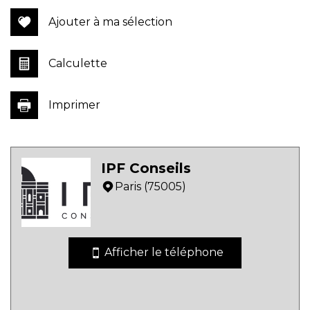
Ajouter à ma sélection
Calculette
Imprimer
Leaflet
|
©
Jawg
Maps
|
© OpenStreetMap
IPF Conseils
Bar
Paris (75005)
Collège
École maternelle
Afficher le téléphone
École primaire
Enseignement supérieur
Lycée